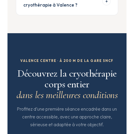
+
minutes. Avec la préparation, les explications
cryothérapie à Valence ?
et l’accompagnement, il faut prévoir un peu
plus de temps sur place.
Le centre se situe en centre-ville de Valence,
à environ 200 mètres de la gare SNCF, avec
un accès simple depuis Valence et les
communes voisines du bassin valentinois.
VALENCE CENTRE · À 200 M DE LA GARE SNCF
Découvrez la cryothérapie
corps entier
dans les meilleures conditions
Profitez d’une première séance encadrée dans un
centre accessible, avec une approche claire,
sérieuse et adaptée à votre objectif.