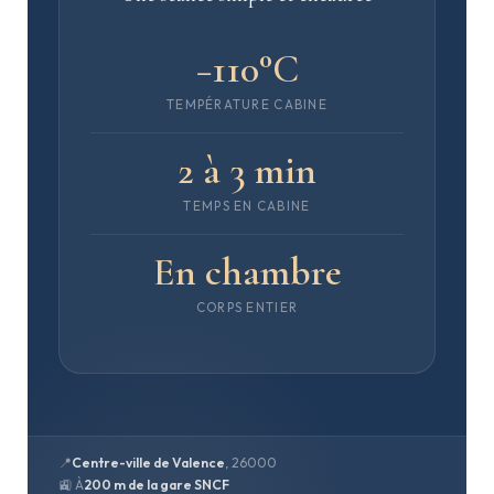
−110°C
TEMPÉRATURE CABINE
2 à 3 min
TEMPS EN CABINE
En chambre
CORPS ENTIER
📍
Centre-ville de Valence
, 26000
🚉 À
200 m de la gare SNCF