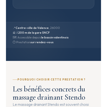
📍
Centre-ville de Valence
, 26000
🚉 À
200 m de la gare SNCF
🗺️ Accessible depuis
le bassin valentinois
⏱️ Prestation
sur rendez-vous
POURQUOI CHOISIR CETTE PRESTATION ?
Les bénéfices concrets du
massage drainant Stendo
Le massage drainant Stendo est souvent choisi