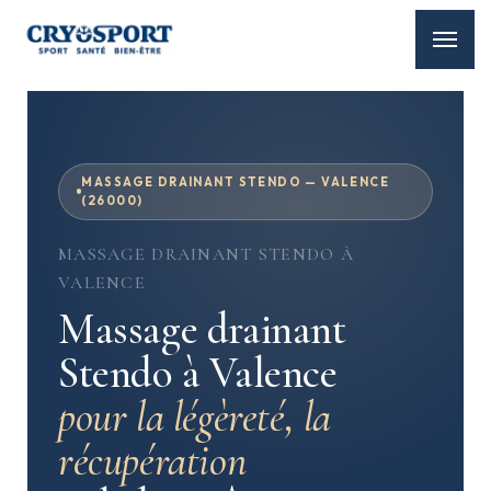
MASSAGE DRAINANT STENDO — VALENCE
(26000)
MASSAGE DRAINANT STENDO À
VALENCE
Massage drainant
Stendo à Valence
pour la légèreté, la
récupération