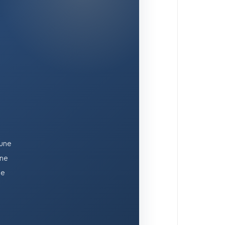
 une
une
se