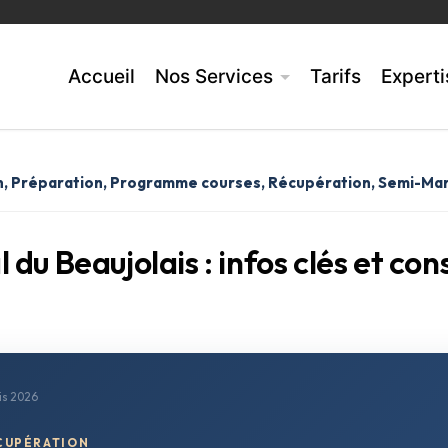
Accueil
Nos Services
Tarifs
Experti
n
,
Préparation
,
Programme courses
,
Récupération
,
Semi-Ma
du Beaujolais : infos clés et con
is 2026
ÉCUPÉRATION