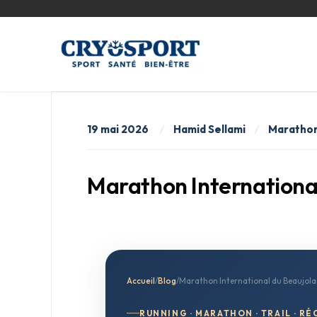
19 mai 2026
Hamid Sellami
Maratho
Marathon International 
Accueil
/
Blog
/
Marathon International du Beaujola
RUNNING · MARATHON · TRAIL · R