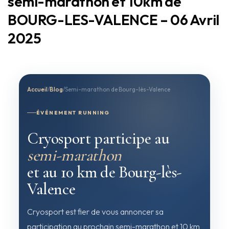
semi-marathon et 10km de
BOURG-LES-VALENCE – 06 Avril
2025
Accueil
/
Blog
/
Semi-marathon de Bourg-lès-Valence
ÉVÉNEMENT RUNNING
Cryosport participe au
semi-marathon
et au 10 km de Bourg-lès-
Valence
Cryosport est fier de vous annoncer sa
participation au prochain semi-marathon et 10 km